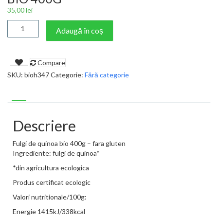
35,00
lei
Cantitate
Adaugă în coș
FULGI
DE
QUINOA
Compare
FARA
GLUTEN
SKU:
bioh347
Categorie:
Fără categorie
BIO
400G
Descriere
Fulgi de quinoa bio 400g – fara gluten
Ingrediente: fulgi de quinoa*
*din agricultura ecologica
Produs certificat ecologic
Valori nutritionale/100g:
Energie 1415kJ/338kcal