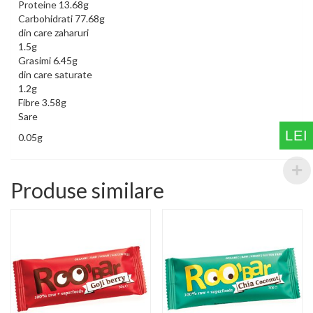
Proteine 13.68g
Carbohidrati 77.68g
din care zaharuri
1.5g
Grasimi 6.45g
din care saturate
1.2g
Fibre 3.58g
Sare
LEI
0.05g
Produse similare