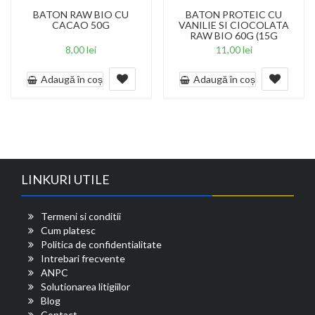
BATON RAW BIO CU
BATON PROTEIC CU
CACAO 50G
VANILIE SI CIOCOLATA
RAW BIO 60G (15G
PROTEINE)
8,00
lei
11,00
lei
Adaugă în coș
Adaugă în coș
LINKURI UTILE
Termeni si conditii
Cum platesc
Politica de confidentialitate
Intrebari frecvente
ANPC
Solutionarea litigiilor
Blog
Contact