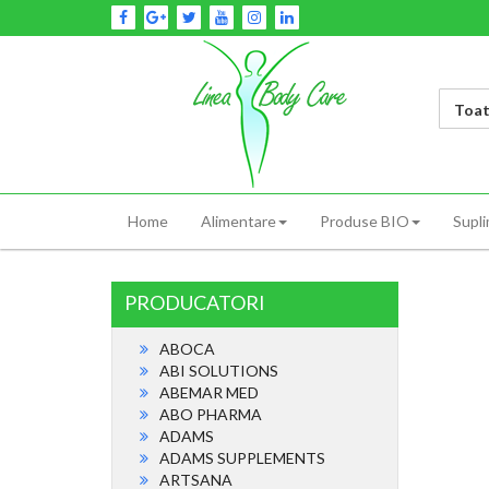
Skip
to
content
cauta
produs
dorit...
LINEA BODY
Home
Alimentare
Produse BIO
Supl
CARE S.R.L.
PRODUCATORI
ABOCA
ABI SOLUTIONS
ABEMAR MED
ABO PHARMA
ADAMS
ADAMS SUPPLEMENTS
ARTSANA