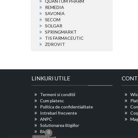
QUANTUM PHARM
REMEDIA
SAVONIA
SECOM
SOLGAR
SPRINGMARKT
TIS FARMACEUTIC
ZDROVIT
LINKURI UTILE
CONT
Termeni si conditii
Wish
Cum platesc
Pla
Politica de confidentialitate
Con
Intrebari frecvente
Coș
ANPC
Mag
Solutionarea litigiilor
Blog
0
Contact