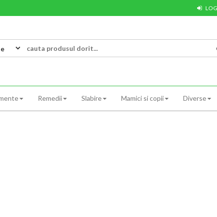
LOG
ul
imente
Remedii
Slabire
Mamici si copii
Diverse