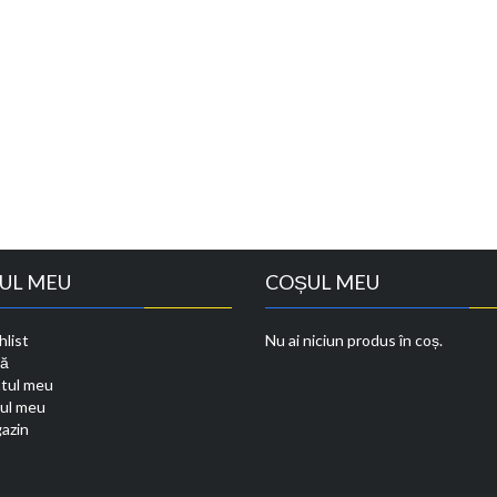
UL MEU
COȘUL MEU
list
Nu ai niciun produs în coș.
tă
tul meu
ul meu
azin