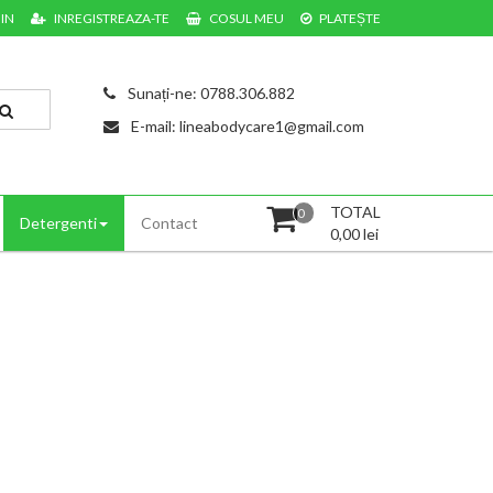
IN
INREGISTREAZA-TE
COSUL MEU
PLATEȘTE
Sunați-ne: 0788.306.882
E-mail: lineabodycare1@gmail.com
TOTAL
0
Detergenti
Contact
0,00
lei