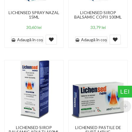
LICHENSED SPRAY NAZAL
LICHENSED SIROP
15ML
BALSAMIC COPII 100ML
30,60
lei
33,79
lei
Adaugă în coș
Adaugă în coș
LEI
LICHENSED SIROP
LICHENSED PASTILE DE
BALSAMIC ADULTI 150ML
SUPT 16BUC