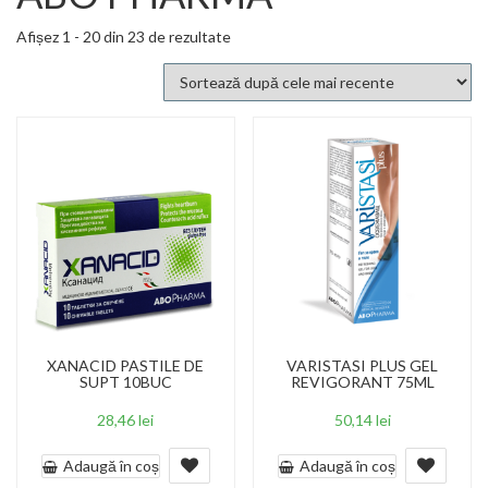
Sortat
Afișez 1 - 20 din 23 de rezultate
după
cele
mai
recente
XANACID PASTILE DE
VARISTASI PLUS GEL
SUPT 10BUC
REVIGORANT 75ML
28,46
lei
50,14
lei
Adaugă în coș
Adaugă în coș