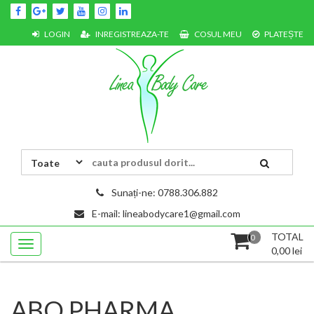
Skip
to
content
LOGIN
INREGISTREAZA-TE
COSUL MEU
PLATEȘTE
LINEA BODY CARE S.R.L.
cauta
produsul
dorit...
Sunați-ne: 0788.306.882
E-mail: lineabodycare1@gmail.com
TOTAL
0
0,00
lei
ABO PHARMA