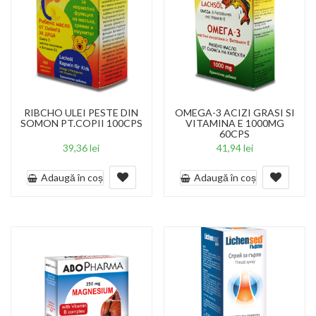
RIBCHO ULEI PESTE DIN
OMEGA-3 ACIZI GRASI SI
SOMON PT.COPII 100CPS
VITAMINA E 1000MG
60CPS
39,36
lei
41,94
lei
Adaugă în coș
Adaugă în coș